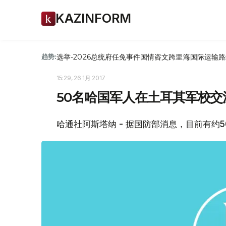
KAZINFORM
选举-2026
总统府
任免
事件
国情咨文
跨里海国际运输路
趋势:
15:29, 26 1月 2017
50名哈国军人在土耳其军校交
哈通社阿斯塔纳 - 据国防部消息，目前有约