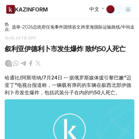
中文
KAZINFORM
热
选举-2026
总统府
任免
事件
国情咨文
跨里海国际运输路线/中间走
点:
10:40, 24 7月 2017
叙利亚伊德利卜市发生爆炸 致约50人死亡
哈通社/阿斯塔纳/7月24日 -- 据俄罗斯媒体援引黎巴嫩"迈
亚丁"电视台报道称，一辆载有弹药的车辆在叙西北部伊德
利卜市发生爆炸，包括武装分子在内的约50人死亡。