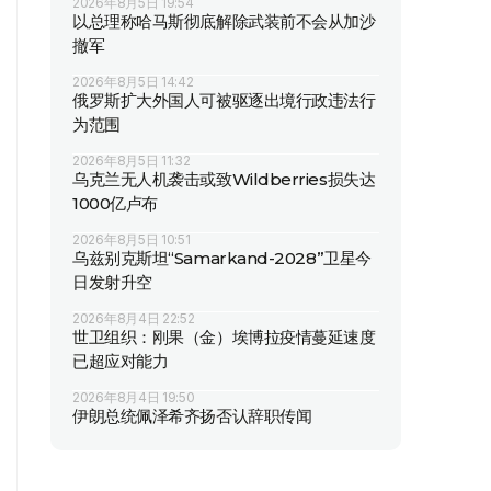
2026年8月5日 19:54
以总理称哈马斯彻底解除武装前不会从加沙
撤军
2026年8月5日 14:42
俄罗斯扩大外国人可被驱逐出境行政违法行
为范围
2026年8月5日 11:32
乌克兰无人机袭击或致Wildberries损失达
1000亿卢布
2026年8月5日 10:51
乌兹别克斯坦“Samarkand-2028”卫星今
日发射升空
2026年8月4日 22:52
世卫组织：刚果（金）埃博拉疫情蔓延速度
已超应对能力
2026年8月4日 19:50
伊朗总统佩泽希齐扬否认辞职传闻