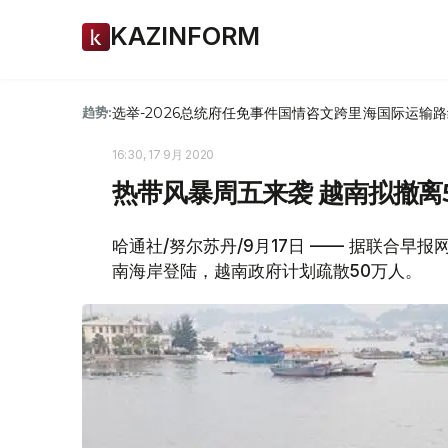
KAZINFORM
选举-2026
总统府
任免
事件
国情咨文
跨里海国际运输路
趋势:
16:30, 17 9月 2020
热带风暴周五来袭 越南拟撤离
哈通社/努尔苏丹/9月17日 —— 据联合
南海岸登陆，越南政府计划疏散50万人。