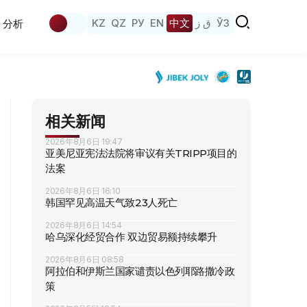
KZ
QZ
РУ
EN
中文
ق ز
ЎЗ
分析
相关新闻
2026年8月6日 19:47
亚美尼亚宪法法院将审议有关TRIPP项目的
法案
2026年8月6日 16:10
韩国罕见高温天气致23人死亡
2026年8月6日 14:54
哈乌深化经贸合作 双边贸易额持续攀升
2026年8月6日 08:58
阿拉伯和伊斯兰国家谴责以色列耶路撒冷政
策