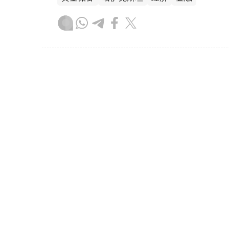
木合塔尔 哈力木拉
编译
08:31, 31 7月 2026
哈萨克斯坦是全球五大黄金购
（哈萨克国际通讯社讯）根据世界黄金协会（Worl
坦成为2026年第二季度全球央行黄金购买