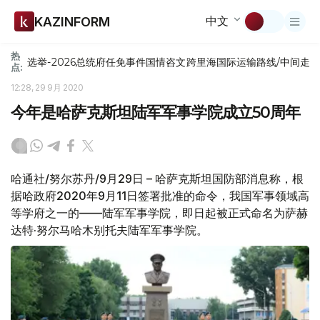
中文
KAZINFORM
热
选举-2026
总统府
任免
事件
国情咨文
跨里海国际运输路线/中间走
点:
12:28, 29 9月 2020
今年是哈萨克斯坦陆军军事学院成立50周年
哈通社/努尔苏丹/9月29日 – 哈萨克斯坦国防部消息称，根
据哈政府2020年9月11日签署批准的命令，我国军事领域高
等学府之一的——陆军军事学院，即日起被正式命名为萨赫
达特·努尔马哈木别托夫陆军军事学院。