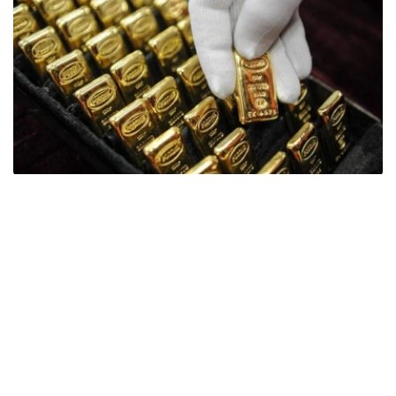
Фото: ӨзА
季度报告显示，哈萨克斯坦国家银行黄金储备增加了15吨。
波兰是2026年第二季度最大的黄金买家。该国在2026年第
二季度增加了51吨黄金储备。
中国购买了33吨黄金，乌兹别克斯坦购买了16吨，哈萨克
斯坦购买了15吨。约旦和捷克共和国的中央银行也分别增加
了6吨黄金储备。
全球各国央行在第二季度共购买了约289吨黄金，比2025年