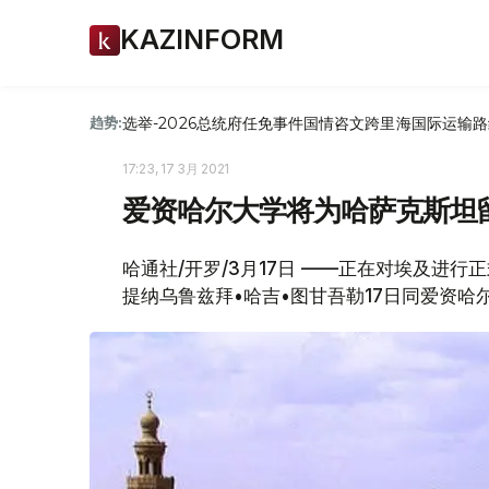
KAZINFORM
选举-2026
总统府
任免
事件
国情咨文
跨里海国际运输路
趋势:
17:23, 17 3月 2021
爱资哈尔大学将为哈萨克斯坦
哈通社/开罗/3月17日 ——正在对埃及进
提纳乌鲁兹拜•哈吉•图甘吾勒17日同爱资哈