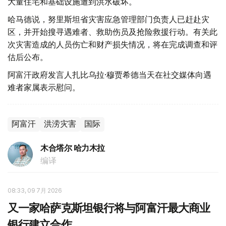
大量住宅和基础设施遭到洪水破坏。
哈马德说，努里斯坦省灾害应急管理部门负责人已赶赴灾
区，并开始搜寻遇难者、救助伤员及抢险救援行动。有关此
次灾害造成的人员伤亡和财产损失情况，将在完成调查和评
估后公布。
阿富汗政府发言人扎比乌拉·穆贾希德当天在社交媒体向遇
难者家属表示慰问。
阿富汗
洪涝灾害
国际
木合塔尔 哈力木拉
编译
08:33, 09 7月 2026
又一家哈萨克斯坦银行将与阿富汗最大商业
银行建立合作