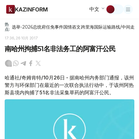
中文
KAZINFORM
热
选举-2026
总统府
任免
事件
国情咨文
跨里海国际运输路线/中间走
点:
17:36, 26 10月 2017
南哈州拘捕51名非法务工的阿富汗公民
哈通社/奇姆肯特/10月26日 - 据南哈州内务部门通报，该州
警方与环保部门在最近的一次联合执法行动中，于该州阿热
斯县境内拘捕了51名非法采集草药的阿富汗公民。