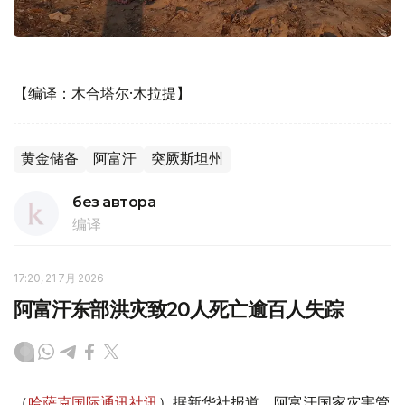
【编译：木合塔尔·木拉提】
黄金储备
阿富汗
突厥斯坦州
без автора
编译
17:20, 21 7月 2026
阿富汗东部洪灾致20人死亡逾百人失踪
（
哈萨克国际通讯社讯
）据新华社报道，阿富汗国家灾害管