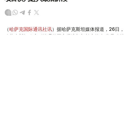
（
哈萨克国际通讯社讯
）据哈萨克斯坦媒体报道，26日，
哈萨克斯坦政府副总理兼国家经济部部长赛热克·朱曼哈林
在议会两院联席会议结束后的新闻发布会上，介绍了哈萨克
斯坦计划在伊朗阿巴斯港建设物流终端的有关情况。
Фото: Үкімет