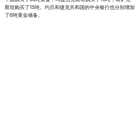
斯坦购买了15吨。约旦和捷克共和国的中央银行也分别增加
了6吨黄金储备。
全球各国央行在第二季度共购买了约289吨黄金，比2025年
同期增长了62%。去年同期，黄金购买量约为178吨。
世界黄金协会称，黄金需求的增长受到地缘政治不确定性、
本季度贵金属价格下跌，以及各国寻求国际储备多元化等因
素的影响。
根据该协会进行的一项调查，89%的央行行长预计未来一
年全球黄金储备量将会增加。45%的受访者表示，他们的
国家计划增加黄金储备。
黄金储备
哈萨克斯坦
经济
央行
金融
木合塔尔 哈力木拉
编译