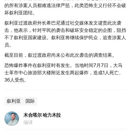
的所有涉案人员都难逃法律严惩，此类恐怖主义行径不会破
坏叙利亚团结。
叙利亚过渡政府外长希巴尼通过社交媒体发文谴责此次袭
击，他表示，针对平民的袭击和破坏安全稳定的企图，阻挡
不了叙利亚国家建设。叙利亚将继续保护民众，追查涉案人
员。
截至目前，叙过渡政府尚未公布此次袭击的调查结果。
恐怖爆炸事件在叙利亚时有发生。当地时间7月7日，大马
士革市中心旅游部大楼附近发生两起爆炸，造成1人死亡、
36人受伤。
叙利亚
国际
木合塔尔 哈力木拉
编译