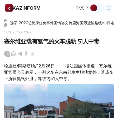
中文
KAZINFORM
热
选举-2026
总统府
任免
事件
国情咨文
跨里海国际运输路线/中间走
点:
17:19, 26 12月 2022
塞尔维亚载有氨气的火车脱轨 51人中毒
哈通社/阿斯塔纳/12月26日 —— 据法国媒体报道，塞尔维
亚官员今天表示，一列火车在东南部发生脱轨意外，造成车
上所载氨气外泄，导致约51人中毒。