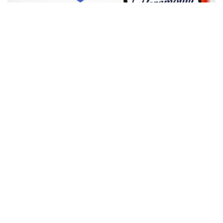
Фото: Аnadolu
根据路透社报道，英国政府表示，在派拉蒙强化了对节目编
排和新闻供给的保证后，政府将不对该交易进行干预。
此前，尽管该交易已获美国和中国等多地监管机构的批准，
但英国政府曾在6月份表示，倾向于对该交易进行干预，并
可能对其发起公共利益调查。
政府指出，派拉蒙天舞首席执行官埃里森（David Ellison）
所提供的保证，已解决英国文化、媒体和体育大臣南迪
（Lisa Nandy）的担忧，这些保证将转化为具有法律约束
力的承诺。
政府指出，派拉蒙已同意，合并后集团在英国的有线电视和
点播服务将保留各自独立的编辑自主权。
政府补充称，派拉蒙旗下的英国“第五频道”（Channel 5）