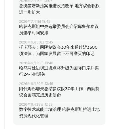
2026年7月15日 13:07
总统签署新法案推进政治改革 地方议会职权
进一步扩大
2026年7月1日 18:45
哈萨克斯坦中央选举委员会介绍库鲁尔泰议
员选举时间安排
2026年6月30日 12:45
托卡耶夫：两院制议会30年来通过近3500
项法律，为国家发展留下不可磨灭的印记
2026年6月29日 18:46
哈乌两处边境过境点将升级为国际口岸并实
行24小时通关
2026年6月29日 13:46
阿什姆巴耶夫总结参议院30年工作：两院制
议会圆满完成历史使命
2026年6月29日 12:29
数字技术赋能土壤治理 哈萨克斯坦推进土地
资源现代化管理