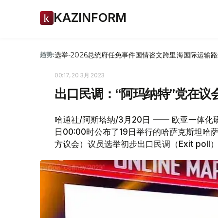
KAZINFORM
选举-2026
总统府
任免
事件
国情咨文
跨里海国际运输路
趋势:
00:17, 20 3月 2023
出口民调：“阿玛纳特”党在议会
哈通社/阿斯塔纳/3月20日 —— 欧亚一体化研究所（Е
日00:00时公布了19日举行的哈萨克斯坦
方议会）议员选举初步出口民调（Еxit poll