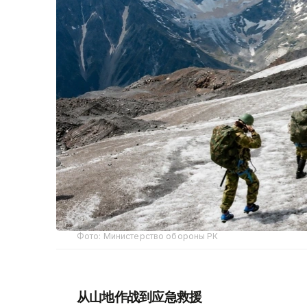
Фото: Министерство обороны РК
从山地作战到应急救援