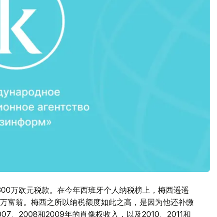
300万欧元税款。在今年西班牙个人纳税榜上，梅西遥遥
万富翁。梅西之所以纳税额度如此之高，是因为他还补缴
、2008和2009年的肖像权收入，以及2010、2011和