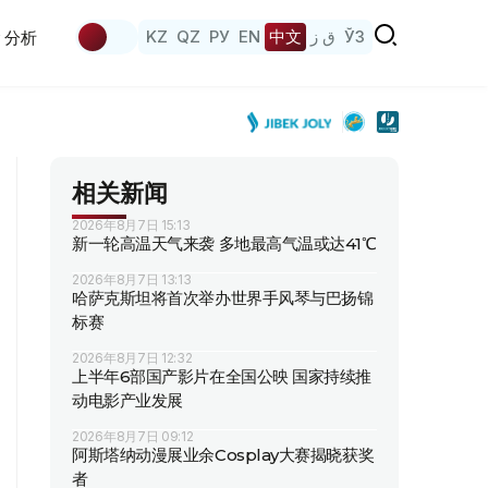
KZ
QZ
РУ
EN
中文
ق ز
ЎЗ
分析
相关新闻
2026年8月7日 15:13
新一轮高温天气来袭 多地最高气温或达41℃
2026年8月7日 13:13
哈萨克斯坦将首次举办世界手风琴与巴扬锦
标赛
2026年8月7日 12:32
上半年6部国产影片在全国公映 国家持续推
动电影产业发展
2026年8月7日 09:12
阿斯塔纳动漫展业余Cosplay大赛揭晓获奖
者