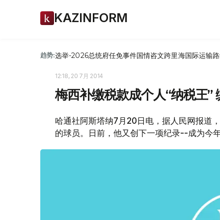
KAZINFORM
选举-2026
总统府
任免
事件
国情咨文
跨里海国际运输路
趋势:
12:18, 20 7月 2014
梅西补缴税款成个人“纳税王” 
哈通社阿斯塔纳7月20日电，据人民网报道
的球员。日前，他又创下一项纪录--成为今