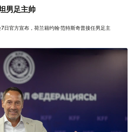
斯坦男足主帅
7日官方宣布，荷兰籍约翰·范特斯奇普接任男足主