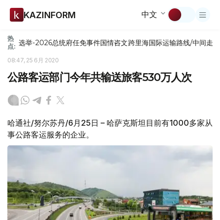
中文
KAZINFORM
热
选举-2026
总统府
任免
事件
国情咨文
跨里海国际运输路线/中间走
点:
08:47, 25 6月 2020
公路客运部门今年共输送旅客530万人次
哈通社/努尔苏丹/6月25日 – 哈萨克斯坦目前有1000多家从
事公路客运服务的企业。