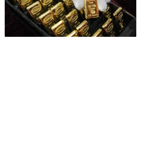
Фото: ӨзА
季度报告显示，哈萨克斯坦国家银行黄金储备增加了15吨。
波兰是2026年第二季度最大的黄金买家。该国在2026年第
二季度增加了51吨黄金储备。
中国购买了33吨黄金，乌兹别克斯坦购买了16吨，哈萨克
斯坦购买了15吨。约旦和捷克共和国的中央银行也分别增加
了6吨黄金储备。
全球各国央行在第二季度共购买了约289吨黄金，比2025年
同期增长了62%。去年同期，黄金购买量约为178吨。
世界黄金协会称，黄金需求的增长受到地缘政治不确定性、