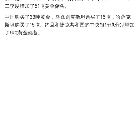
二季度增加了51吨黄金储备。
中国购买了33吨黄金，乌兹别克斯坦购买了16吨，哈萨克
斯坦购买了15吨。约旦和捷克共和国的中央银行也分别增加
了6吨黄金储备。
全球各国央行在第二季度共购买了约289吨黄金，比2025年
同期增长了62%。去年同期，黄金购买量约为178吨。
世界黄金协会称，黄金需求的增长受到地缘政治不确定性、
本季度贵金属价格下跌，以及各国寻求国际储备多元化等因
素的影响。
根据该协会进行的一项调查，89%的央行行长预计未来一
年全球黄金储备量将会增加。45%的受访者表示，他们的
国家计划增加黄金储备。
黄金储备
哈萨克斯坦
经济
央行
金融