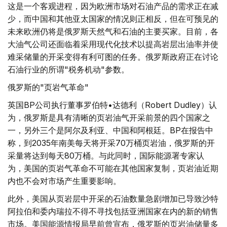
这是一个客观进程，因为欧洲市场对石油产品的需求正在减
少，而中国和其他亚太国家的情况则正相反，但在可预见的
未来欧洲仍将是俄罗斯天然气和石油的主要买家。目前，各
大油气公司还面临着采用现代化技术以提高岩层出油率并使
难采储量的开采变得有利可图的任务。俄罗斯政府正在讨论
石油行业的所谓"税务机动"参数。
俄罗斯的"页岩气革命"
英国BP公司执行董事罗伯特•达德利（Robert Dudley）认
为，俄罗斯是具有清晰的页岩油气开采前景的四个国家之
一，另外三个是阿尔及利亚、中国和阿根廷。BP在报告中
称，到2035年南美每天将开采70万桶页岩油，俄罗斯的开
采量将达到每天80万桶。与此同时，国际能源署专家认
为，美国的页岩气革命不可能在其他国家复制，页岩油近期
内也不会对市场产生重要影响。
此外，美国从页岩层中开采的石油数量急剧增加已导致沙特
阿拉伯和委内瑞拉不得不寻找包括亚洲国家在内的新的销售
市场。美国能源情报局早前曾宣布，俄罗斯的页岩油储量多