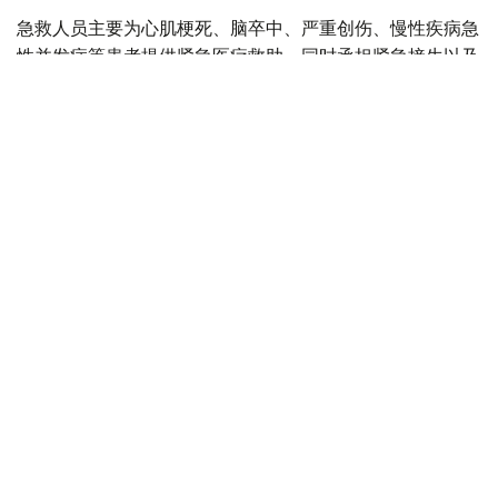
急救人员主要为心肌梗死、脑卒中、严重创伤、慢性疾病急
性并发症等患者提供紧急医疗救助，同时承担紧急接生以及
道路交通事故现场救援等任务。
目前，哈萨克斯坦全国共有20个独立急救站、92个城市急
救分站和189个区级急救部门，为城市和农村地区居民提供
紧急医疗服务。
全国每天共有1669支急救医疗队值班，并配备2728辆救护
车用于快速出诊。其中，1733辆服务于城市地区，995辆服
务于农村地区。
哈萨克斯坦卫生部表示，急救医疗服务体系建设仍是国家卫
生系统的重点工作方向之一。目前，全国正在持续更新救护
车辆，优化患者转运和救治流程，引入新的急救医疗服务组
织模式，并加强医务人员专业培训。
医疗卫生
哈萨克斯坦