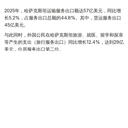
2025年，哈萨克斯坦运输服务出口额达57亿美元，同比增
长5.2%，占服务出口总额的44.8%。其中，货运服务出口
45亿美元。
与此同时，外国公民在哈萨克斯坦旅游、就医、留学和探亲
等产生的支出（旅行服务出口）同比增长12.4%，达到29亿
美元，位居服务出口第二位。
电信、计算机和信息服务是增长最快的服务出口领域，全年
出口额达14亿美元，同比增长35.6%。上述三大领域合计贡
献了哈萨克斯坦78%的服务出口收入。
其中，计算机服务出口首次突破10亿美元，达到11亿美元，
同比增长36%。数字资产挖矿服务出口额为3.676亿美元，
同比增长68.2%；扣除挖矿业务后，计算机服务出口额为
7.751亿美元。
从地区分布看，阿斯塔纳计算机服务出口额达10亿美元，占
全国总量的90.3%，主要得益于Astana Hub创新生态系统