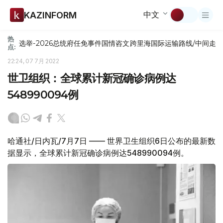
中文
KAZINFORM
热
选举-2026
总统府
任免
事件
国情咨文
跨里海国际运输路线/中间走
点:
22:24, 07 7月 2022
世卫组织：全球累计新冠确诊病例达
548990094例
哈通社/日内瓦/7月7日 —— 世界卫生组织6日公布的最新数
据显示，全球累计新冠确诊病例达548990094例。