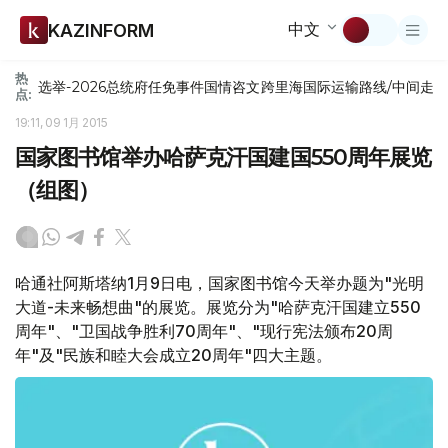
中文
KAZINFORM
热
选举-2026
总统府
任免
事件
国情咨文
跨里海国际运输路线/中间走
点:
19:11, 09 1月 2015
国家图书馆举办哈萨克汗国建国550周年展览
（组图）
哈通社阿斯塔纳1月9日电，国家图书馆今天举办题为"光明
大道-未来畅想曲"的展览。展览分为"哈萨克汗国建立550
周年"、"卫国战争胜利70周年"、"现行宪法颁布20周
年"及"民族和睦大会成立20周年"四大主题。