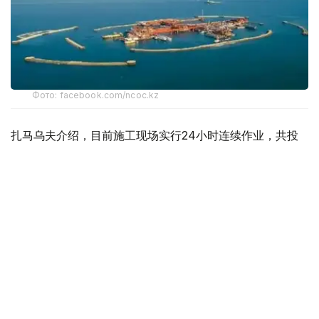
Фото: facebook.com/ncoc.kz
扎马乌夫介绍，目前施工现场实行24小时连续作业，共投
入1775名施工人员和314台专用设备，为按期完成建设提供
保障。
与此同时，QazaqGaz正推进多项天然气基础设施建设。其
中，“贝纽—博佐伊—奇姆肯特”天然气干线第二条管道项目
基础设计已完成100%，工程勘察完成98%，总体设计完成
35.56%。
目前，项目设备已完成订购，首批管材已运抵哈中边境，计
划于8月初开始沿线铺设管道，8月中旬开展焊接和安装作
业，首批天然气压缩机组预计将于9月从制造工厂发运。