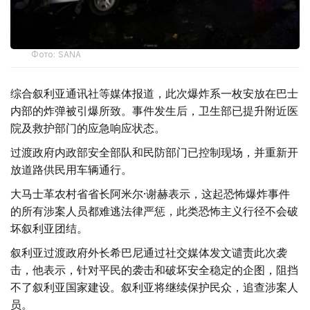
Фото: SANA
综合叙利亚通讯社等媒体报道，此次爆炸系一枚安放在巴士
内部的炸弹被引爆所致。事件发生后，卫生部已提升附近医
院及救护部门的应急响应状态。
过渡政府内政部安全部队和民防部门已控制现场，并重新开
放道路供民用车辆通行。
大马士革农村省省长阿米尔·谢赫表示，这起恐怖爆炸事件
的所有涉案人员都难逃法律严惩，此类恐怖主义行径不会破
坏叙利亚团结。
叙利亚过渡政府外长希巴尼通过社交媒体发文谴责此次袭
击，他表示，针对平民的袭击和破坏安全稳定的企图，阻挡
不了叙利亚国家建设。叙利亚将继续保护民众，追查涉案人
员。