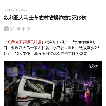
19:51, 07 8月 2026
叙利亚大马士革农村省爆炸致2死13伤
（
哈萨克国际通讯社讯
）据中新社报道，当地时间8月6
日，叙利亚大马士革农村省一小巴发生爆炸，造成至少2人
死亡、13人受伤，地方政府将此次袭击定性为恐袭。