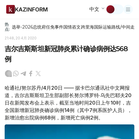
中文
KAZINFORM
热
选举-2026
总统府
任免
事件
国情咨文
跨里海国际运输路线/中间走
点:
21:48, 20 4月 2020
吉尔吉斯斯坦新冠肺炎累计确诊病例达568
例
哈通社/努尔苏丹/4月20日 —— 据卡巴尔通讯社中文网报
道，吉尔吉斯斯坦卫生部副部长努尔博罗特·乌先巴耶夫20
日在新闻发布会上表示，截至当地时间20日上午10时，吉
全国新增新冠肺炎确诊病例14例（其中7例系医护人员），
新增治愈出院病例68例，新增死亡病例2例。