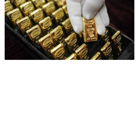
Фото: ӨзА
季度报告显示，哈萨克斯坦国家银行黄金储备增加了15吨。
波兰是2026年第二季度最大的黄金买家。该国在2026年第
二季度增加了51吨黄金储备。
中国购买了33吨黄金，乌兹别克斯坦购买了16吨，哈萨克
斯坦购买了15吨。约旦和捷克共和国的中央银行也分别增加
了6吨黄金储备。
全球各国央行在第二季度共购买了约289吨黄金，比2025年