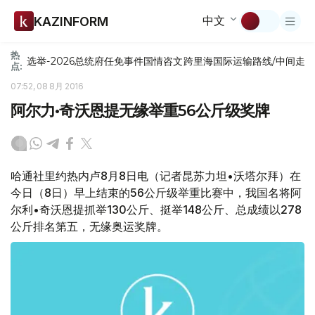
中文
KAZINFORM
热
选举-2026
总统府
任免
事件
国情咨文
跨里海国际运输路线/中间走
点:
07:52, 08 8月 2016
阿尔力•奇沃恩提无缘举重56公斤级奖牌
哈通社里约热内卢8月8日电（记者昆苏力坦•沃塔尔拜）在
今日（8日）早上结束的56公斤级举重比赛中，我国名将阿
尔利•奇沃恩提抓举130公斤、挺举148公斤、总成绩以278
公斤排名第五，无缘奥运奖牌。