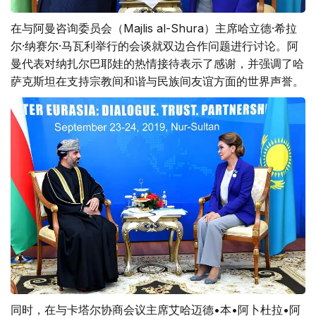
在与阿曼咨询委员会（Majlis al-Shura）主席哈立德·希拉
尔·纳赛尔·马瓦利举行的会谈就双边合作问题进行讨论。阿
曼代表对纳扎尔巴耶娃的热情接待表示了感谢，并强调了哈
萨克斯坦在支持宗教间和谐与民族间友谊方面的世界声誉。
同时，在与卡塔尔协商会议主席艾哈迈德•本•阿卜杜拉•阿