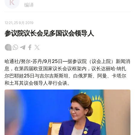
编译
12:21, 25 9月 2019
参议院议长会见多国议会领导人
哈通社/努尔-苏丹/9月25日—据参议院（议会上院）新闻消
息，在第四届欧亚国家议长会议框架内，议长达丽哈·纳扎
尔巴耶娃25日与吉尔吉斯斯坦、白俄罗斯、阿曼、卡塔尔
和土耳其议会领导人举行会谈。