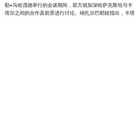
勒•马哈茂德举行的会谈期间，双方就加深哈萨克斯坦与卡
塔尔之间的合作及前景进行讨论。纳扎尔巴耶娃指出，卡塔
尔是哈萨克斯坦在中东地区最重要的合作伙伴之一，同时感
谢卡方对哈萨克斯坦提出的国际倡议的支持。
此外，参议院议长会见了土耳其大国民议会议长穆斯塔法•
森托普。会谈期间，双方强调了两国建立战略伙伴关系满10