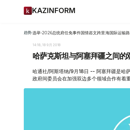
KAZINFORM
选举-2026
总统府
任免
事件
国情咨文
跨里海国际运输路
趋势:
14:18, 18 9月 2018
哈萨克斯坦与阿塞拜疆之间的双
哈通社/阿斯塔纳/9月18日 -- 阿塞拜疆
政府间委员会在加强双边多个领域合作有着