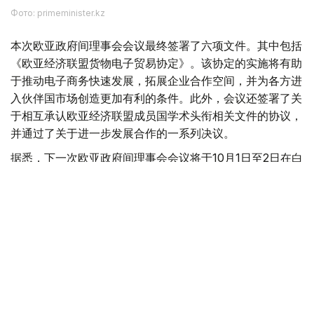
Фото: primeminister.kz
本次欧亚政府间理事会会议最终签署了六项文件。其中包括
《欧亚经济联盟货物电子贸易协定》。该协定的实施将有助
于推动电子商务快速发展，拓展企业合作空间，并为各方进
入伙伴国市场创造更加有利的条件。此外，会议还签署了关
于相互承认欧亚经济联盟成员国学术头衔相关文件的协议，
并通过了关于进一步发展合作的一系列决议。
据悉，下一次欧亚政府间理事会会议将于10月1日至2日在白
俄罗斯首都明斯克举行。
欧亚经济联盟
外交
政府
经济
叶尔兰 马赞
编译