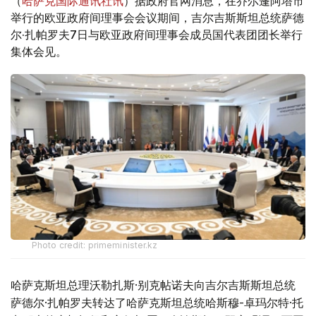
（
哈萨克国际通讯社讯
）据政府官网消息，在乔尔蓬阿塔市
举行的欧亚政府间理事会会议期间，吉尔吉斯斯坦总统萨德
尔·扎帕罗夫7日与欧亚政府间理事会成员国代表团团长举行
集体会见。
Photo credit: primeminister.kz
哈萨克斯坦总理沃勒扎斯·别克帖诺夫向吉尔吉斯斯坦总统
萨德尔·扎帕罗夫转达了哈萨克斯坦总统哈斯穆-卓玛尔特·托