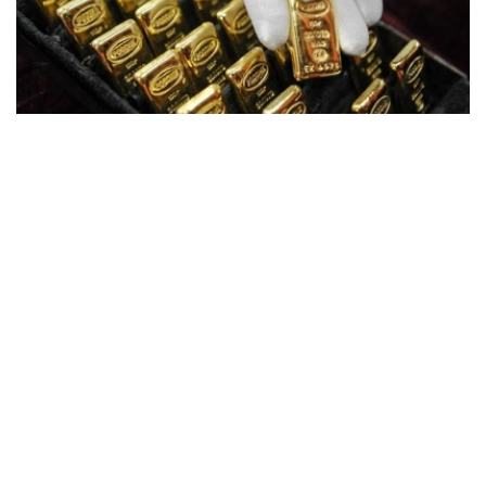
Фото: ӨзА
季度报告显示，哈萨克斯坦国家银行黄金储备增加了15吨。
波兰是2026年第二季度最大的黄金买家。该国在2026年第
二季度增加了51吨黄金储备。
中国购买了33吨黄金，乌兹别克斯坦购买了16吨，哈萨克
斯坦购买了15吨。约旦和捷克共和国的中央银行也分别增加
了6吨黄金储备。
全球各国央行在第二季度共购买了约289吨黄金，比2025年
同期增长了62%。去年同期，黄金购买量约为178吨。
世界黄金协会称，黄金需求的增长受到地缘政治不确定性、