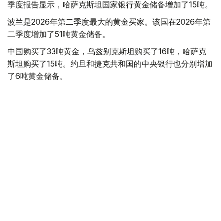
季度报告显示，哈萨克斯坦国家银行黄金储备增加了15吨。
波兰是2026年第二季度最大的黄金买家。该国在2026年第
二季度增加了51吨黄金储备。
中国购买了33吨黄金，乌兹别克斯坦购买了16吨，哈萨克
斯坦购买了15吨。约旦和捷克共和国的中央银行也分别增加
了6吨黄金储备。
全球各国央行在第二季度共购买了约289吨黄金，比2025年
同期增长了62%。去年同期，黄金购买量约为178吨。
世界黄金协会称，黄金需求的增长受到地缘政治不确定性、
本季度贵金属价格下跌，以及各国寻求国际储备多元化等因
素的影响。
根据该协会进行的一项调查，89%的央行行长预计未来一
年全球黄金储备量将会增加。45%的受访者表示，他们的
国家计划增加黄金储备。