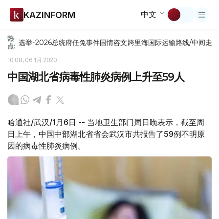
中文
KAZINFORM
热
选举-2026
总统府
任免
事件
国情咨文
跨里海国际运输路线/中间走
点:
10:08, 06 1月 2020
中国湖北省病毒性肺炎病例上升至59人
哈通社/武汉/1月6日 -- 当地卫生部门周日晚表示，截至周
日上午，中国中部湖北省省会武汉市共报告了59例不明原
因的病毒性肺炎病例。