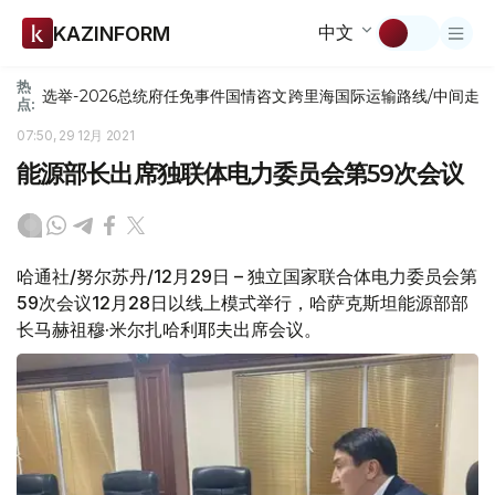
中文
KAZINFORM
热
选举-2026
总统府
任免
事件
国情咨文
跨里海国际运输路线/中间走
点:
07:50, 29 12月 2021
能源部长出席独联体电力委员会第59次会议
哈通社/努尔苏丹/12月29日 – 独立国家联合体电力委员会第
59次会议12月28日以线上模式举行，哈萨克斯坦能源部部
长马赫祖穆·米尔扎哈利耶夫出席会议。