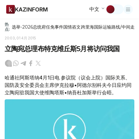
中文
KAZINFORM
热
选举-2026
总统府
任免
事件
国情咨文
跨里海国际运输路线/中间走
点:
20:03, 01 4月 2015
立陶宛总理布特克维丘斯5月将访问我国
哈通社阿斯塔纳4月1日电 参议院（议会上院）国际关系、
国防及安全委员会主席伊克拉穆•阿德尔别科夫今日应约同
立陶宛驻我国大使维陶塔斯•纳吾杜加斯举行会晤。