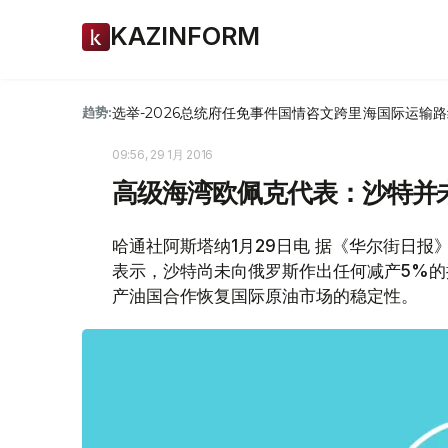
KAZINFORM
选举-2026
总统府
任免
事件
国情咨文
跨里海国际运输路
趋势:
09:56, 29 1月 2016
高级海湾欧佩克代表：沙特并
哈通社阿斯塔纳1月29日电 据《华尔街日报
表示，沙特尚未向俄罗斯作出任何减产5%
产油国合作恢复国际原油市场的稳定性。