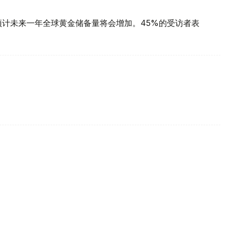
预计未来一年全球黄金储备量将会增加。45%的受访者表
每克报61889坚戈