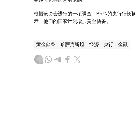
根据该协会进行的一项调查，89%的央行行长
示，他们的国家计划增加黄金储备。
黄金储备
哈萨克斯坦
经济
央行
金融
木合塔尔 哈力木拉
编译
12:31, 30 7月 2026
黄金价格一周小幅回落 国内金价