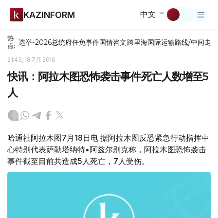
中文
KAZINFORM
热
选举-2026
总统府
任免
事件
国情咨文
跨里海国际运输路线/中间走
点:
21:43, 18 7月 2016
快讯：阿拉木图恐怖袭击事件死亡人数增至5
人
哈通社阿拉木图7月18日电 据阿拉木图反恐紧急行动指挥中
心特别代表萨勒塔纳特•阿兹尔别克称，阿拉木图恐怖袭击
事件截至目前共造成5人死亡，7人受伤。