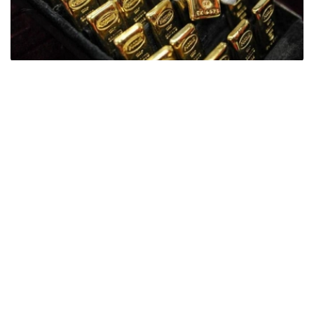
Фото: ӨзА
季度报告显示，哈萨克斯坦国家银行黄金储备增加了15吨。
波兰是2026年第二季度最大的黄金买家。该国在2026年第
二季度增加了51吨黄金储备。
中国购买了33吨黄金，乌兹别克斯坦购买了16吨，哈萨克
斯坦购买了15吨。约旦和捷克共和国的中央银行也分别增加
了6吨黄金储备。
全球各国央行在第二季度共购买了约289吨黄金，比2025年
同期增长了62%。去年同期，黄金购买量约为178吨。
世界黄金协会称，黄金需求的增长受到地缘政治不确定性、
本季度贵金属价格下跌，以及各国寻求国际储备多元化等因
素的影响。