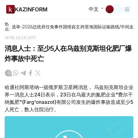
中文
KAZINFORM
热
选举-2026
总统府
任免
事件
国情咨文
跨里海国际运输路线/中间走
点:
19:38, 24 2月 2017
消息人士：至少5人在乌兹别克斯坦化肥厂爆
炸事故中死亡
哈通社阿斯塔纳--据俄罗斯卫星网消息， 乌兹别克斯坦企业
界一消息人士24日表示，23日在乌最大的氮肥企业"费尔干
纳氮肥"(Farg'onaazot)有限公司发生的爆炸事故造成至少5
人死亡，数人住院治疗。