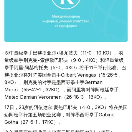
次中量级拳手巴赫提亚尔•埃尤波夫（11-0，10 KO）、羽
量级拳手别克曼•索伊勒巴耶夫（9-0，4KO）和轻重量级
拳手阿里·阿赫梅托夫（5-0，4KO）将于11日举行比赛。巴
赫提亚尔将对阵美国拳击手Gilbert Venegas（15-26-5，
8KO），别克曼的对手是墨西哥拳击手German
Meraz（55-42-1，32KO），而阿里将对阵阿根廷拳手
Mateo Damian Veronmen（26-18-3，18KO）。
17日，23岁的阿依达尔·夏热巴耶夫（4-0，3KO）将在美国
迈阿密举行第五场职业比赛，对阵墨西哥拳手Gabino
Gotha（27-6-1，17KO）。