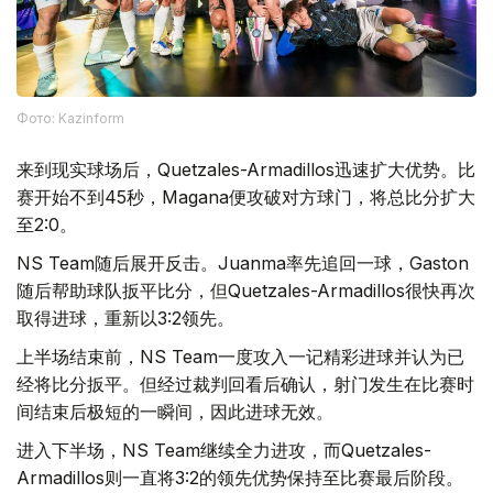
Фото: Kazinform
来到现实球场后，Quetzales-Armadillos迅速扩大优势。比
赛开始不到45秒，Magana便攻破对方球门，将总比分扩大
至2:0。
NS Team随后展开反击。Juanma率先追回一球，Gaston
随后帮助球队扳平比分，但Quetzales-Armadillos很快再次
取得进球，重新以3:2领先。
上半场结束前，NS Team一度攻入一记精彩进球并认为已
经将比分扳平。但经过裁判回看后确认，射门发生在比赛时
间结束后极短的一瞬间，因此进球无效。
进入下半场，NS Team继续全力进攻，而Quetzales-