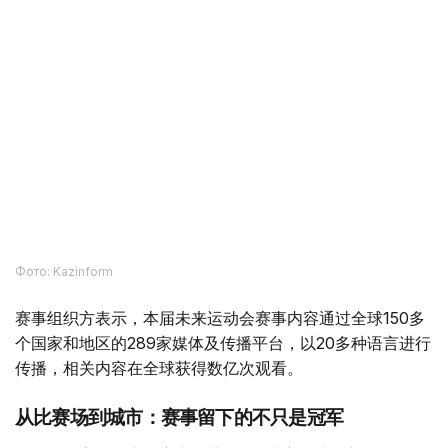
中夺得冠军。
Фото: Kazinform
赛事组织方表示，本届未来运动会赛事内容通过全球150多
个国家和地区的289家媒体及传播平台，以20多种语言进行
传播，相关内容在全球获得数亿次观看。
从比赛场到城市：赛事留下的不只是冠军