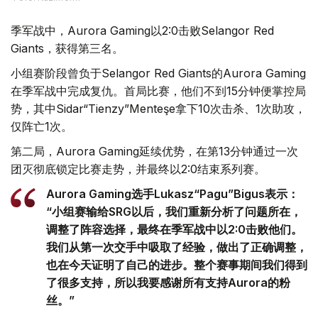
Фото: Kazinform
季军战中，Aurora Gaming以2:0击败Selangor Red
Giants，获得第三名。
小组赛阶段曾负于Selangor Red Giants的Aurora Gaming
在季军战中完成复仇。首局比赛，他们不到15分钟便掌控局
势，其中Sidar“Tienzy”Menteşe拿下10次击杀、1次助攻，
仅阵亡1次。
第二局，Aurora Gaming延续优势，在第13分钟通过一次
团灭彻底锁定比赛走势，并最终以2:0结束系列赛。
Aurora Gaming选手Lukasz“Pagu”Bigus表示：
“小组赛输给SRG以后，我们重新分析了问题所在，
调整了阵容选择，最终在季军战中以2:0击败他们。
我们从第一次交手中吸取了经验，做出了正确调整，
也在今天证明了自己的进步。整个赛事期间我们得到
了很多支持，所以我要感谢所有支持Aurora的粉