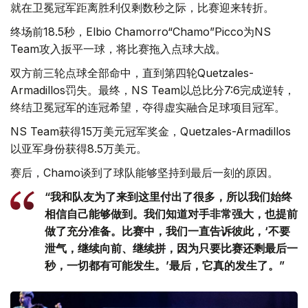
Armadillos则一直将3:2的领先优势保持至比赛最后阶段。
就在卫冕冠军距离胜利仅剩数秒之际，比赛迎来转折。
终场前18.5秒，Elbio Chamorro“Chamo”Picco为NS
Team攻入扳平一球，将比赛拖入点球大战。
双方前三轮点球全部命中，直到第四轮Quetzales-
Armadillos罚失。最终，NS Team以总比分7:6完成逆转，
终结卫冕冠军的连冠希望，夺得虚实融合足球项目冠军。
NS Team获得15万美元冠军奖金，Quetzales-Armadillos
以亚军身份获得8.5万美元。
赛后，Chamo谈到了球队能够坚持到最后一刻的原因。
“我和队友为了来到这里付出了很多，所以我们始终
相信自己能够做到。我们知道对手非常强大，也提前
做了充分准备。比赛中，我们一直告诉彼此，‘不要
泄气，继续向前、继续拼，因为只要比赛还剩最后一
秒，一切都有可能发生。’最后，它真的发生了。”