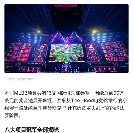
丝。”
Фото: Kazinform
本届MLBB项目共有16支国际俱乐部参赛，围绕总额90万
美元的奖金池展开角逐。赛事从The Hood电竞馆举行的小
组赛一路延续至扎赫瑟勒克·乌什克姆皮罗夫武术宫的淘汰
赛阶段。