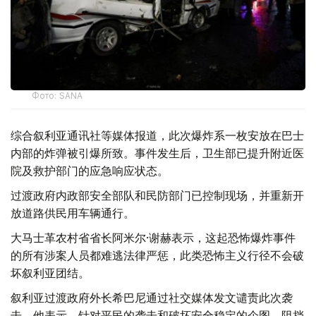
Фото: SANA
综合叙利亚通讯社等媒体报道，此次爆炸系一枚安放在巴士
内部的炸弹被引爆所致。事件发生后，卫生部已提升附近医
院及救护部门的应急响应状态。
过渡政府内政部安全部队和民防部门已控制现场，并重新开
放道路供民用车辆通行。
大马士革农村省省长阿米尔·谢赫表示，这起恐怖爆炸事件
的所有涉案人员都难逃法律严惩，此类恐怖主义行径不会破
坏叙利亚团结。
叙利亚过渡政府外长希巴尼通过社交媒体发文谴责此次袭
击，他表示，针对平民的袭击和破坏安全稳定的企图，阻挡