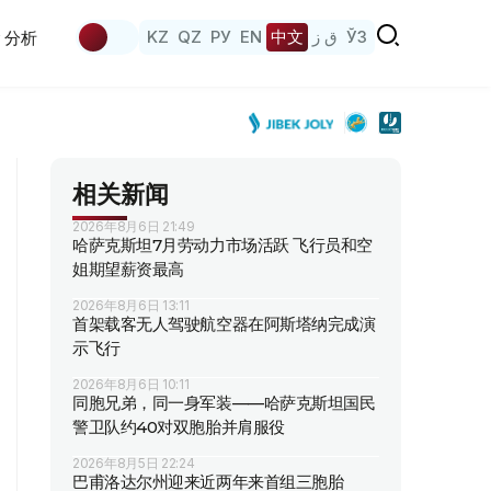
KZ
QZ
РУ
EN
中文
ق ز
ЎЗ
分析
相关新闻
2026年8月6日 21:49
哈萨克斯坦7月劳动力市场活跃 飞行员和空
姐期望薪资最高
2026年8月6日 13:11
首架载客无人驾驶航空器在阿斯塔纳完成演
示飞行
2026年8月6日 10:11
同胞兄弟，同一身军装——哈萨克斯坦国民
警卫队约40对双胞胎并肩服役
2026年8月5日 22:24
巴甫洛达尔州迎来近两年来首组三胞胎