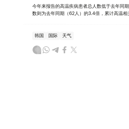
今年来报告的高温疾病患者总人数低于去年同期
数则为去年同期（62人）的3.4倍，累计高温
韩国
国际
天气
木合塔尔 哈力木拉
编译
17:47, 24 7月 2026
未来几日哈萨克斯坦将继续迎