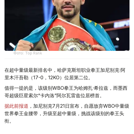
Фото: Top Rank
在超中量级最新排名中，哈萨克斯坦职业拳王加尼别克·阿
里木汗吾勒（17-0，12KO）位居第二位。
值得一提的是，该级别WBO拳王为哈姆扎·希拉兹，而墨西
哥超级巨星索尔“卡内洛”阿尔瓦雷兹位居榜首。
据此前报道
，加尼别克7月21日宣布，自愿放弃WBO中量级
世界拳王金腰带，升级至超中量级，挑战该级别的拳王头
衔。