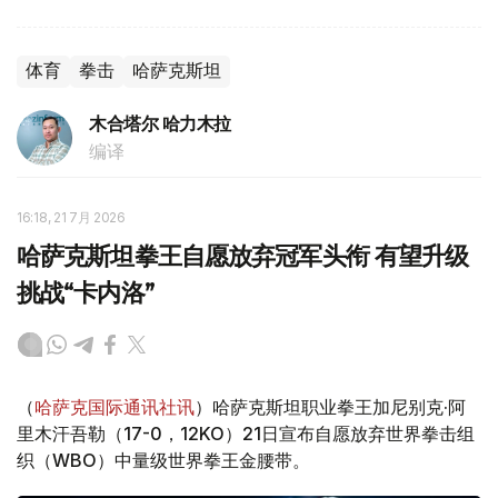
体育
拳击
哈萨克斯坦
木合塔尔 哈力木拉
编译
16:18, 21 7月 2026
哈萨克斯坦拳王自愿放弃冠军头衔 有望升级
挑战“卡内洛”
（
哈萨克国际通讯社讯
）哈萨克斯坦职业拳王加尼别克·阿
里木汗吾勒（17-0，12KO）21日宣布自愿放弃世界拳击组
织（WBO）中量级世界拳王金腰带。