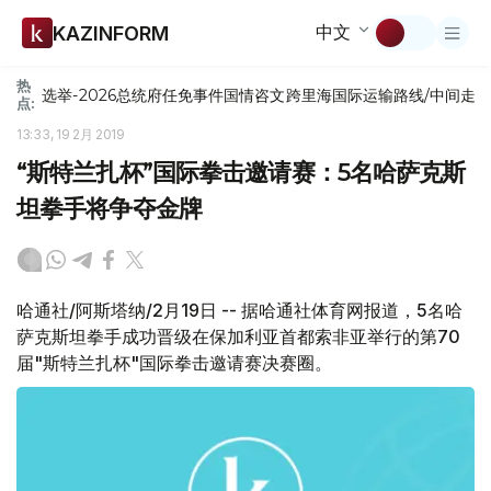
中文
KAZINFORM
热
选举-2026
总统府
任免
事件
国情咨文
跨里海国际运输路线/中间走
点:
13:33, 19 2月 2019
“斯特兰扎杯”国际拳击邀请赛：5名哈萨克斯
坦拳手将争夺金牌
哈通社/阿斯塔纳/2月19日 -- 据哈通社体育网报道，5名哈
萨克斯坦拳手成功晋级在保加利亚首都索非亚举行的第70
届"斯特兰扎杯"国际拳击邀请赛决赛圈。