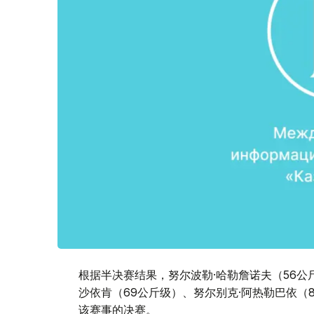
根据半决赛结果，努尔波勒·哈勒詹诺夫（56公
沙依肯（69公斤级）、努尔别克·阿热勒巴依（
该赛事的决赛。