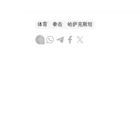
体育
拳击
哈萨克斯坦
木合塔尔 哈力木拉
编译
16:18, 21 7月 2026
哈萨克斯坦拳王自愿放弃冠军头
（
哈萨克国际通讯社讯
）哈萨克斯坦职业拳王加