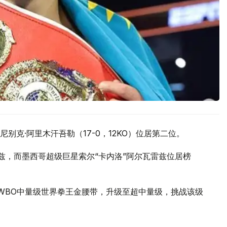
克·阿里木汗吾勒（17-0，12KO）位居第二位。
兹，而墨西哥超级巨星索尔“卡内洛”阿尔瓦雷兹位居榜
弃WBO中量级世界拳王金腰带，升级至超中量级，挑战该级