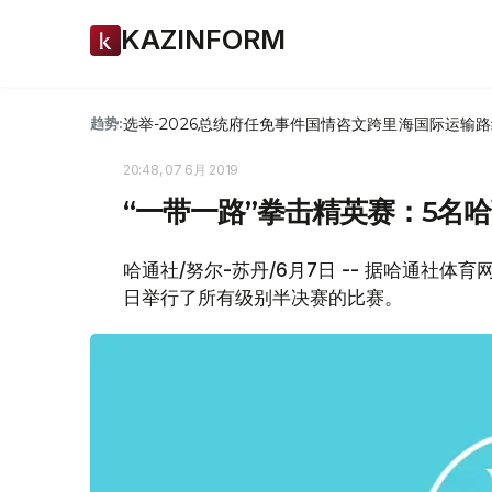
KAZINFORM
选举-2026
总统府
任免
事件
国情咨文
跨里海国际运输路
趋势:
20:48, 07 6月 2019
“一带一路”拳击精英赛：5名
哈通社/努尔-苏丹/6月7日 -- 据哈通社
日举行了所有级别半决赛的比赛。