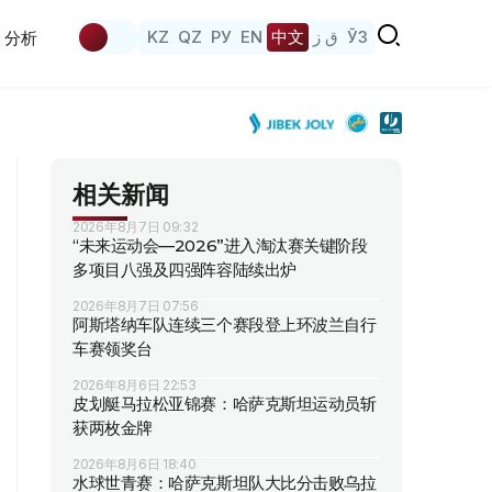
KZ
QZ
РУ
EN
中文
ق ز
ЎЗ
分析
相关新闻
2026年8月7日 09:32
“未来运动会—2026”进入淘汰赛关键阶段
多项目八强及四强阵容陆续出炉
2026年8月7日 07:56
阿斯塔纳车队连续三个赛段登上环波兰自行
车赛领奖台
2026年8月6日 22:53
皮划艇马拉松亚锦赛：哈萨克斯坦运动员斩
获两枚金牌
2026年8月6日 18:40
水球世青赛：哈萨克斯坦队大比分击败乌拉