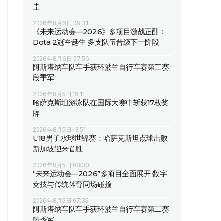
圭
2026年8月6日 09:31
《未来运动会—2026》多项目激战正酣：
Dota 2冠军诞生 多支队伍晋级下一阶段
2026年8月6日 07:56
阿斯塔纳车队车手获环波兰自行车赛第三赛
段季军
2026年8月5日 18:11
哈萨克斯坦游泳队在国际大赛中斩获17枚奖
牌
2026年8月5日 13:51
U18男子水球世锦赛：哈萨克斯坦点球击败
新加坡迎来首胜
2026年8月5日 08:00
“未来运动会—2026”多项目全面展开 数字
竞技与传统体育同场碰撞
2026年8月5日 07:35
阿斯塔纳车队车手获环波兰自行车赛第二赛
段季军