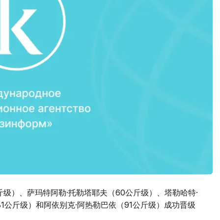
斤级）、萨玛特阿勒·托勒塔耶夫（60公斤级）、塔勒哈特·
81公斤级）和阿依别克·阿热勒巴依（91公斤级）成功晋级