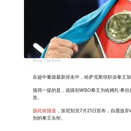
Фото: Top Rank
在超中量级最新排名中，哈萨克斯坦职业拳王加尼别
值得一提的是，该级别WBO拳王为哈姆扎·希拉
首。
据此前报道
，加尼别克7月21日宣布，自愿放
别的拳王头衔。