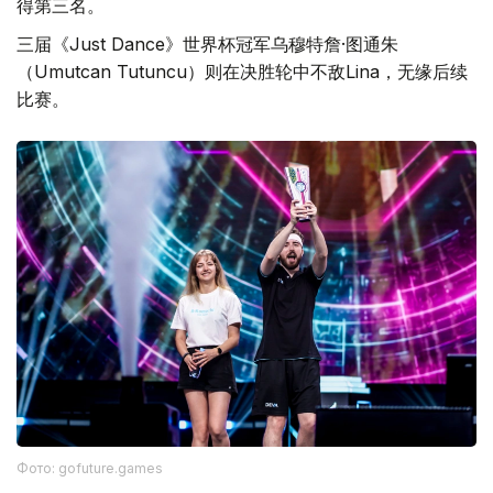
得第三名。
三届《Just Dance》世界杯冠军乌穆特詹·图通朱
（Umutcan Tutuncu）则在决胜轮中不敌Lina，无缘后续
比赛。
Фото: gofuture.games