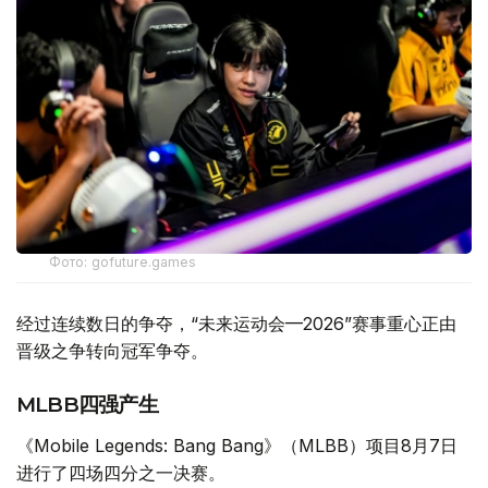
Фото: gofuture.games
经过连续数日的争夺，“未来运动会—2026”赛事重心正由
晋级之争转向冠军争夺。
MLBB四强产生
《Mobile Legends: Bang Bang》（MLBB）项目8月7日
进行了四场四分之一决赛。