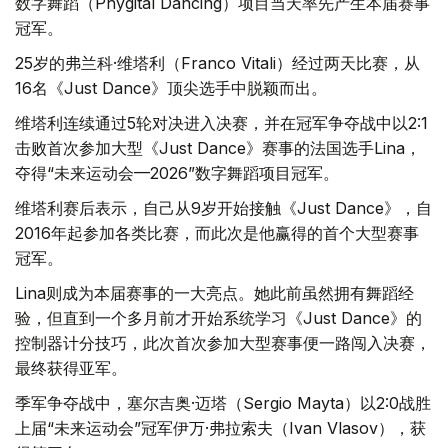
数字舞蹈（Phygital Dancing）项目当天率先产生本届赛事
冠军。
25岁的弗兰科·维塔利（Franco Vitali）经过两天比赛，从
16名《Just Dance》顶尖选手中脱颖而出。
维塔利连续通过5轮对决进入决赛，并在冠军争夺战中以2:1
击败首次参加大型《Just Dance》赛事的法国选手Lina，
夺得“未来运动会—2026”数字舞蹈项目冠军。
维塔利赛后表示，自己从9岁开始接触《Just Dance》，自
2016年起参加各类比赛，而此次是他赢得的首个大型赛事
冠军。
Lina则成为本届赛事的一大亮点。她此前虽然拥有舞蹈经
验，但直到一个多月前才开始系统学习《Just Dance》的
控制器计分技巧，此次首次参加大型赛事便一路闯入决赛，
最终获得亚军。
季军争夺战中，塞尔吉奥·迈塔（Sergio Mayta）以2:0战胜
上届“未来运动会”冠军伊万·弗拉索夫（Ivan Vlasov），获