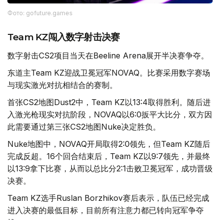
Фото: gofuture.games
Team KZ闯入数字射击决赛
数字射击CS2项目当天在Beeline Arena展开半决赛争夺。
东道主Team KZ迎战卫冕冠军NOVAQ。比赛采用数字赛场
与现实激光对抗相结合的赛制。
首张CS2地图Dust2中，Team KZ以13:4取得胜利。随后进
入激光枪现实对抗阶段，NOVAQ以6:0扳平大比分，双方因
此需要通过第三张CS2地图Nuke决定胜负。
Nuke地图中，NOVAQ开局取得2:0领先，但Team KZ随后
完成反超。16个回合结束后，Team KZ以9:7领先，并最终
以13:9拿下比赛，从而以总比分2:1击败卫冕冠军，成功晋级
决赛。
Team KZ选手Ruslan Borzhikov赛后表示，队伍已经完成
进入决赛的最低目标，目前所有注意力都已转向冠军争夺