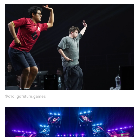
Фото: gofuture.games