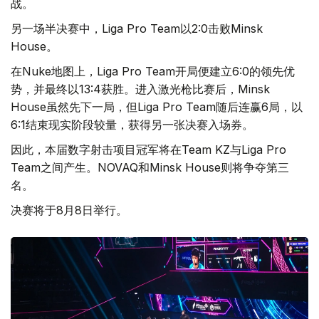
战。
另一场半决赛中，Liga Pro Team以2:0击败Minsk
House。
在Nuke地图上，Liga Pro Team开局便建立6:0的领先优
势，并最终以13:4获胜。进入激光枪比赛后，Minsk
House虽然先下一局，但Liga Pro Team随后连赢6局，以
6:1结束现实阶段较量，获得另一张决赛入场券。
因此，本届数字射击项目冠军将在Team KZ与Liga Pro
Team之间产生。NOVAQ和Minsk House则将争夺第三
名。
决赛将于8月8日举行。