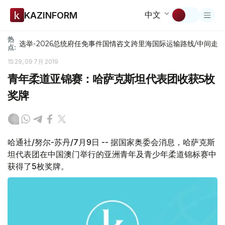
中文
KAZINFORM
热
选举-2026
总统府
任免
事件
国情咨文
跨里海国际运输路线/中间走
点:
15:29, 09 7月 2019
青年柔道亚锦赛：哈萨克斯坦代表团收获5枚
奖牌
哈通社/努尔-苏丹/7月9日 -- 据国家奥委会消息，哈萨克斯
坦代表团在中国澳门举行的亚洲青年及青少年柔道锦标赛中
获得了5枚奖牌。