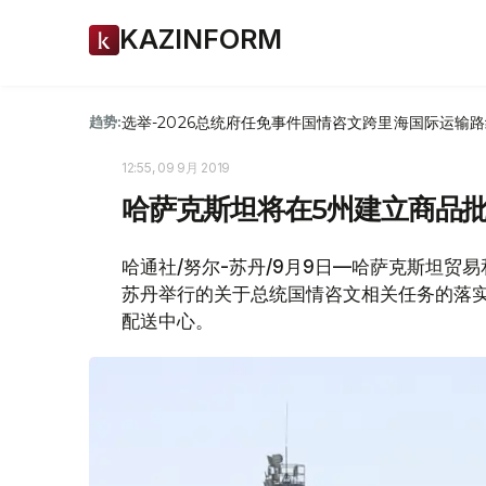
KAZINFORM
选举-2026
总统府
任免
事件
国情咨文
跨里海国际运输路
趋势:
12:55, 09 9月 2019
哈萨克斯坦将在5州建立商品
哈通社/努尔-苏丹/9月9日—哈萨克斯坦贸
苏丹举行的关于总统国情咨文相关任务的落
配送中心。