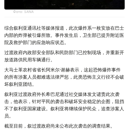
Фото: SANA
综合叙利亚通讯社等媒体报道，此次爆炸系一枚安放在巴士
内部的炸弹被引爆所致。事件发生后，卫生部已提升附近医
院及救护部门的应急响应状态。
过渡政府内政部安全部队和民防部门已控制现场，并重新开
放道路供民用车辆通行。
大马士革农村省省长阿米尔·谢赫表示，这起恐怖爆炸事件
的所有涉案人员都难逃法律严惩，此类恐怖主义行径不会破
坏叙利亚团结。
叙利亚过渡政府外长希巴尼通过社交媒体发文谴责此次袭
击，他表示，针对平民的袭击和破坏安全稳定的企图，阻挡
不了叙利亚国家建设。叙利亚将继续保护民众，追查涉案人
员。
截至目前，叙过渡政府尚未公布此次袭击的调查结果。