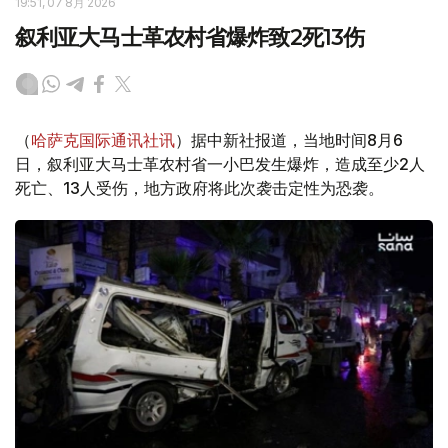
19:51, 07 8月 2026
叙利亚大马士革农村省爆炸致2死13伤
（
哈萨克国际通讯社讯
）据中新社报道，当地时间8月6
日，叙利亚大马士革农村省一小巴发生爆炸，造成至少2人
死亡、13人受伤，地方政府将此次袭击定性为恐袭。