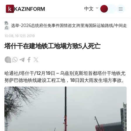
中文
KAZINFORM
热
选举-2026
总统府
任免
事件
国情咨文
跨里海国际运输路线/中间走
点:
10:08, 19 12月 2019
塔什干在建地铁工地塌方致5人死亡
哈通社/塔什干/12月19日 – 乌兹别克斯坦首都塔什干地铁尤
努萨巴德地铁线建设工程工地，18日因大雨发生塌方事故。