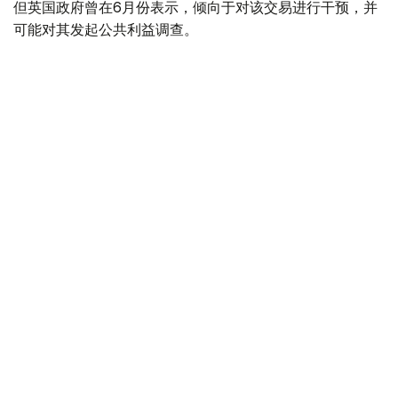
但英国政府曾在6月份表示，倾向于对该交易进行干预，并
可能对其发起公共利益调查。
政府指出，派拉蒙天舞首席执行官埃里森（David Ellison）
所提供的保证，已解决英国文化、媒体和体育大臣南迪
（Lisa Nandy）的担忧，这些保证将转化为具有法律约束
力的承诺。
政府指出，派拉蒙已同意，合并后集团在英国的有线电视和
点播服务将保留各自独立的编辑自主权。
政府补充称，派拉蒙旗下的英国“第五频道”（Channel 5）
新闻业务，在编辑权上将与CNN国际台（CNN
International）和哥伦比亚广播公司新闻台（CBS News）
保持独立。
派拉蒙对这一决定表示欢迎，称这为完成该交易的“重要里
程碑”。
交易将无需在英国接受漫长审查