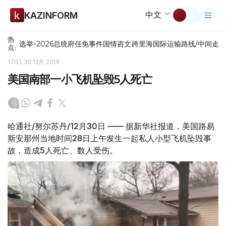
中文
KAZINFORM
热
选举-2026
总统府
任免
事件
国情咨文
跨里海国际运输路线/中间走
点:
17:51, 30 12月 2019
美国南部一小飞机坠毁5人死亡
哈通社/努尔苏丹/12月30日 —— 据新华社报道，美国路易
斯安那州当地时间28日上午发生一起私人小型飞机坠毁事
故，造成5人死亡、数人受伤。