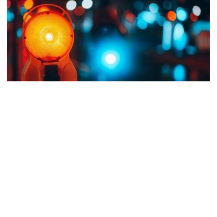
Фото: Kazinform
布卢明顿市警察局局长迈克·迪克霍夫在记者会上说，所有
伤者均已送医救治，伤情稳定。
此前官方通报称枪击案造成9人受伤。据美媒报道，伤者人
数比初期减少是由于部分伤员并非因枪击受伤，有些是在逃
离现场避险时受伤，故不计入其中。
当地时间当天凌晨，警方接到报警赶赴现场。案发时现场街