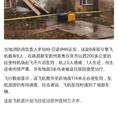
当地消防局负责人罗伯特·贝诺伊特证实，这架8座双引擎飞
机载有6人，在路易斯安那州新奥尔良市以西200多公里的
拉斐特机场起飞不久后坠毁，机上5人遇难、1人生还，但生
还者伤情严重。另有地面3名伤者被送往医院接受治疗。
飞行数据显示，该飞机爬升至距地面114米左右便坠毁，坠
机原因仍有待调查。目击者说，飞机坠毁时撞到了地面车
辆。
这架飞机原计划飞往佐治亚州亚特兰大市。