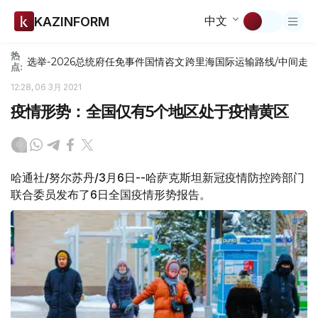
中文
KAZINFORM
热
选举-2026
总统府
任免
事件
国情咨文
跨里海国际运输路线/中间走
点:
12:28, 06 3月 2021
疫情形势：全国仅有5个地区处于疫情黄区
哈通社/努尔苏丹/3月6日--哈萨克斯坦新冠疫情防控跨部门
联合委员发布了6日全国疫情形势报告。