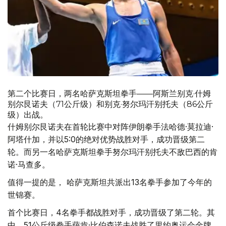
第二个比赛日，两名哈萨克斯坦拳手——阿斯兰别克·什姆
别尔艮诺夫（71公斤级）和别克·努尔玛汗别托夫（86公斤
级）出战。
什姆别尔艮诺夫在首轮比赛中对阵伊朗拳手法哈德·莫拉迪·
阿塔什加，并以5:0的绝对优势战胜对手，成功晋级第二
轮。而另一名哈萨克斯坦拳手努尔玛汗别托夫不敌巴西的肯
诺·马查多。
值得一提的是， 哈萨克斯坦共派出13名拳手参加了今年的
世锦赛。
首个比赛日，4名拳手都战胜对手，成功晋级了第二轮。其
中，51公斤级拳手萨肯·比伯森诺夫战胜了里约奥运会金牌