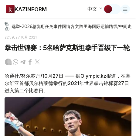
中文
KAZINFORM
热
选举-2026
总统府
任免
事件
国情咨文
跨里海国际运输路线/中间走
点:
22:59, 27 10月 2021
拳击世锦赛：5名哈萨克斯坦拳手晋级下一轮
哈通社/努尔苏丹/10月27日 —— 据Olympic.kz报道，在塞
尔维亚首都贝尔格莱德举行的2021年世界拳击锦标赛27日
进入第二个比赛日。