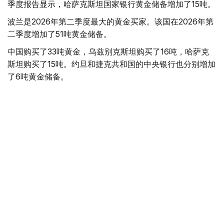
季度报告显示，哈萨克斯坦国家银行黄金储备增加了15吨。
波兰是2026年第二季度最大的黄金买家。该国在2026年第
二季度增加了51吨黄金储备。
中国购买了33吨黄金，乌兹别克斯坦购买了16吨，哈萨克
斯坦购买了15吨。约旦和捷克共和国的中央银行也分别增加
了6吨黄金储备。
全球各国央行在第二季度共购买了约289吨黄金，比2025年
同期增长了62%。去年同期，黄金购买量约为178吨。
世界黄金协会称，黄金需求的增长受到地缘政治不确定性、
本季度贵金属价格下跌，以及各国寻求国际储备多元化等因
素的影响。
根据该协会进行的一项调查，89%的央行行长预计未来一
年全球黄金储备量将会增加。45%的受访者表示，他们的
国家计划增加黄金储备。