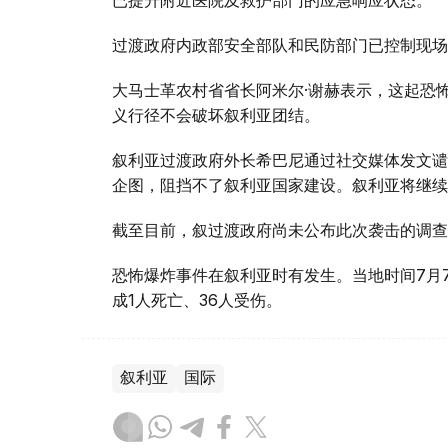
已提升附近医院及救护部门的应急响应状态。
过渡政府内政部安全部队和民防部门已控制现场
大马士革农村省省长阿米尔·谢赫表示，这起恐
义行径不会破坏叙利亚团结。
叙利亚过渡政府外长希巴尼通过社交媒体发文谴
企图，阻挡不了叙利亚国家建设。叙利亚将继续
截至目前，叙过渡政府尚未公布此次袭击的调查
恐怖爆炸事件在叙利亚时有发生。当地时间7月
成1人死亡、36人受伤。
叙利亚
国际