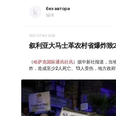
без автора
编译
19:51, 07 8月 2026
叙利亚大马士革农村省爆炸致2
（
哈萨克国际通讯社讯
）据中新社报道，当
炸，造成至少2人死亡、13人受伤，地方政