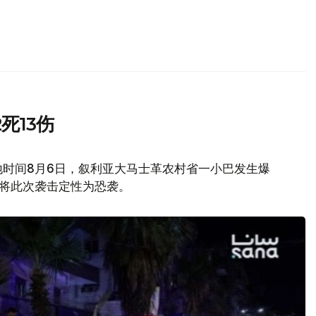
死13伤
地时间8月6日，叙利亚大马士革农村省一小巴发生爆
府将此次袭击定性为恐袭。