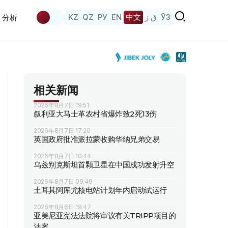
KZ
QZ
РУ
EN
中文
ق ز
ЎЗ
分析
相关新闻
2026年8月7日 19:51
叙利亚大马士革农村省爆炸致2死13伤
2026年8月7日 17:20
英国政府批准派拉蒙收购华纳兄弟交易
2026年8月7日 10:44
乌兹别克斯坦首颗卫星在中国成功发射升空
2026年8月7日 09:49
土耳其阿库尤核电站计划年内启动试运行
2026年8月6日 19:47
亚美尼亚宪法法院将审议有关TRIPP项目的
法案