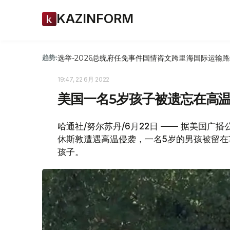
KAZINFORM
选举-2026
总统府
任免
事件
国情咨文
跨里海国际运输路
趋势:
19:47, 22 6月 2022
美国一名5岁孩子被遗忘在高
哈通社/努尔苏丹/6月22日 —— 据美国广播
休斯敦遭遇高温侵袭，一名5岁的男孩被留在
孩子。