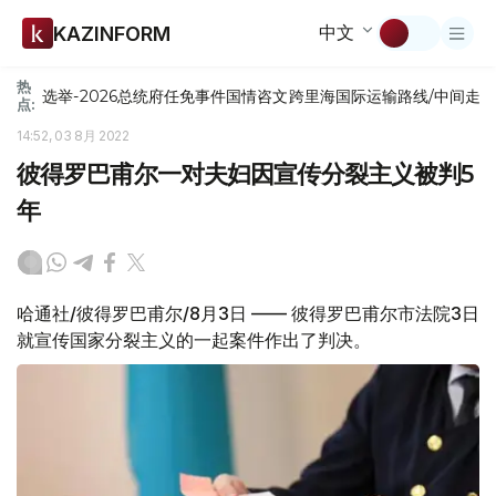
中文
KAZINFORM
热
选举-2026
总统府
任免
事件
国情咨文
跨里海国际运输路线/中间走
点:
14:52, 03 8月 2022
彼得罗巴甫尔一对夫妇因宣传分裂主义被判5
年
哈通社/彼得罗巴甫尔/8月3日 —— 彼得罗巴甫尔市法院3日
就宣传国家分裂主义的一起案件作出了判决。