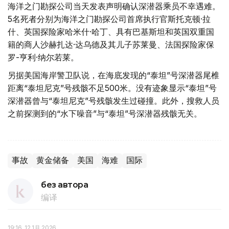
海洋之门勘探公司当天发表声明确认深潜器乘员不幸遇难。
5名死者分别为海洋之门勘探公司首席执行官斯托克顿·拉
什、英国探险家哈米什·哈丁、具有巴基斯坦和英国双重国
籍的商人沙赫扎达·达乌德及其儿子苏莱曼、法国探险家保
罗-亨利·纳尔若莱。
另据美国海岸警卫队说，在海底发现的“泰坦”号深潜器尾椎
距离“泰坦尼克”号残骸不足500米。没有迹象显示“泰坦”号
深潜器曾与“泰坦尼克”号残骸发生过碰撞。此外，搜救人员
之前探测到的“水下噪音”与“泰坦”号深潜器残骸无关。
事故
黄金储备
美国
海难
国际
без автора
编译
19:16, 12 1月 2026