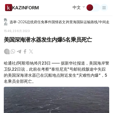
中文
KAZINFORM
热
选举-2026
总统府
任免
事件
国情咨文
跨里海国际运输路线/中间走
点:
15:49, 23 6月 2023
美国深海潜水器发生内爆5名乘员死亡
哈通社/阿斯塔纳/6月23日 —— 据新华社报道，美国海岸警
卫队22日说，此前在考察“泰坦尼克”号邮轮残骸途中失踪
的美国深海潜水器已在沉船地点附近发生“灾难性内爆”，5
名乘员全部死亡。