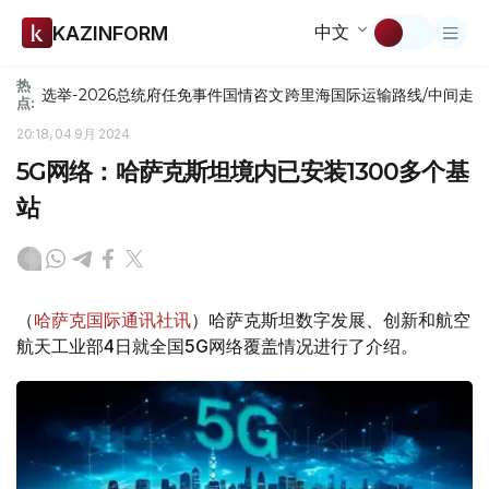
中文
KAZINFORM
热
选举-2026
总统府
任免
事件
国情咨文
跨里海国际运输路线/中间走
点:
20:18, 04 9月 2024
5G网络：哈萨克斯坦境内已安装1300多个基
站
（
哈萨克国际通讯社讯
）哈萨克斯坦数字发展、创新和航空
航天工业部4日就全国5G网络覆盖情况进行了介绍。