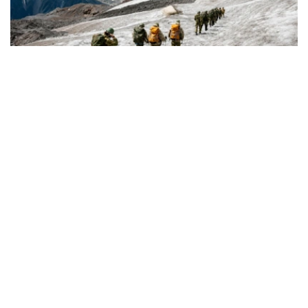
Фото: Министерство обороны РК
从山地作战到应急救援
军事登山员是专门执行山地作战任务、承担山地训练工作的
军人。
据哈萨克斯坦国防部介绍，军事登山员需接受系统的专业训
练，完成山地行进、攀岩、冰雪地形通过、登山装备使用、
伤员救援及山地分队协同等课程，并在实战化训练场完成综
合考核。
只有身体素质和心理素质均达到要求的军人，才能参加相关