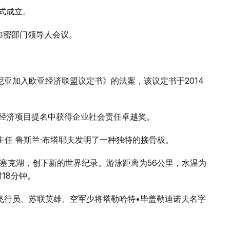
正式成立。
量加密部门领导人会议。
美尼亚加入欧亚经济联盟议定书》的法案，该议定书于2014
最佳社会经济项目提名中获得企业社会责任卓越奖。
科主任 鲁斯兰·布塔耶夫发明了一种独特的接骨板。
渡伊塞克湖，创下新的世界纪录。游泳距离为56公里，水温为
时18分钟。
名飞行员、苏联英雄、空军少将塔勒哈特•毕盖勒迪诺夫名字