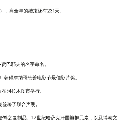
天），离全年的结束还有231天。
尔•贾巴耶夫的名字命名。
儿媳》获得摩纳哥慈善电影节最佳影片奖。
会议在阿拉木图市举行。
斯克签署了联合声明。
的恰袢之复制品、17世纪哈萨克汗国旗帜元素，以及博泰文