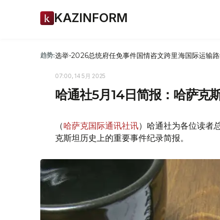
KAZINFORM
选举-2026
总统府
任免
事件
国情咨文
跨里海国际运输路
趋势:
07:00, 14 5月 2025
哈通社5月14日简报：哈萨克
（
哈萨克国际通讯社讯
）哈通社为各位读者总
克斯坦历史上的重要事件纪录简报。