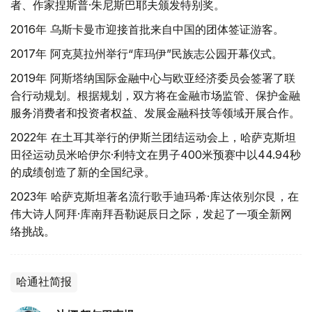
者、作家捏斯普·朱尼斯巴耶夫颁发特别奖。
2016年 乌斯卡曼市迎接首批来自中国的团体签证游客。
2017年 阿克莫拉州举行“库玛伊”民族志公园开幕仪式。
2019年 阿斯塔纳国际金融中心与欧亚经济委员会签署了联
合行动规划。根据规划，双方将在金融市场监管、保护金融
服务消费者和投资者权益、发展金融科技等领域开展合作。
2022年 在土耳其举行的伊斯兰团结运动会上，哈萨克斯坦
田径运动员米哈伊尔·利特文在男子400米预赛中以44.94秒
的成绩创造了新的全国纪录。
2023年 哈萨克斯坦著名流行歌手迪玛希·库达依别尔艮，在
伟大诗人阿拜·库南拜吾勒诞辰日之际，发起了一项全新网
络挑战。
哈通社简报