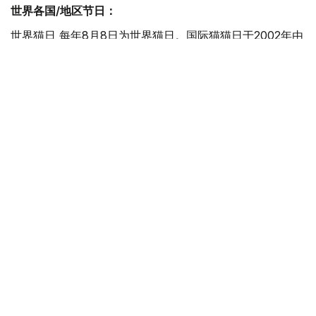
世界各国/地区节日：
世界猫日 每年8月8日为世界猫日。国际猫猫日于2002年由
国际动物福利基金会倡议设立，该日旨在让社会更多的关注
猫。
国际登山日 1786年，由Jacques Balmat和Michel-Gabriel
Paccard成功登顶西欧的最高峰阿尔卑斯山。阿尔卑斯山是
一座位于欧洲中心的山脉，它覆盖了意大利北部边界、法国
东南部、瑞士、列支敦士登、奥地利、德国南部及斯洛文尼
亚，海拔4,810 米。
奥格斯堡和平日 于1648年签订的《威斯特伐利亚和约》标
志着“三十年战争”（Dreißigjähriger Krieg）的结束，也结
束了战争期间对新教徒的迫害。为了庆祝这个日子，后来每
年的8月8日都是奥格斯堡人欢度节日的时刻。
这一天在哈萨克斯坦历史上
1998年 阔克舍套市瓦里汉诺夫国家大学为哈萨克著名科学
家、教育家、历史学家乔罕•瓦里汉诺夫竖立纪念雕像。