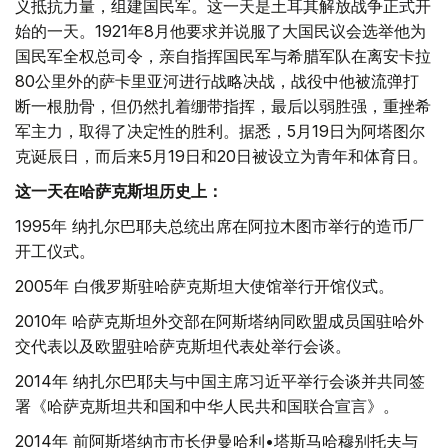
义抵抗力量，组建国民军。这一天是土耳其解放战争正式开
始的一天。1921年8月他要求并说服了大国民议会选举他为
国民军全权总司令，亲自指挥国民军与希腊军队在离安卡拉
80公里外的萨卡里亚河进行战略决战，战役中他被流弹打
断一根肋骨，但仍然扎着绷带指挥，最后以弱胜强，重挫希
军主力，取得了决定性的胜利。据悉，5月19日为阿塔图尔
克诞辰日，而后来5月19日和20日被设立为青年和体育日。
这一天在哈萨克斯坦历史上
：
1995年 纳扎尔巴耶夫总统出席在阿拉木图市举行的造币厂
开工仪式。
2005年 白俄罗斯驻哈萨克斯坦大使馆举行开馆仪式。
2010年 哈萨克斯坦外交部在阿斯塔纳同欧盟成员国驻哈外
交代表以及欧盟驻哈萨克斯坦代表处举行会谈。
2014年 纳扎尔巴耶夫与中国主席习近平举行会谈并共同签
署《哈萨克斯坦共和国和中华人民共和国联合宣言》。
2014年 前阿斯塔纳市市长伊曼哈利•塔斯马哈穆别托夫与