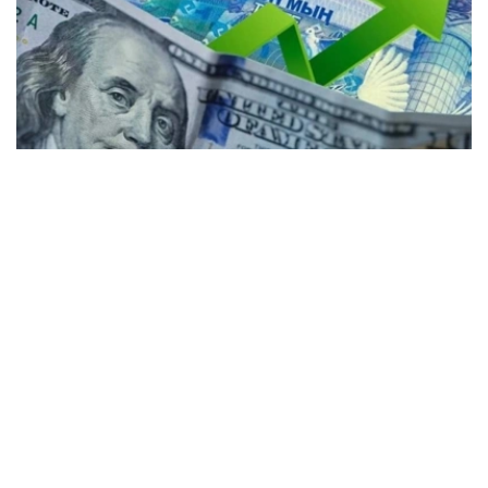
Коллаж: Kazinform / Freepik / Pixabay
30个KASE成员参与了交易。
根据现货市场交易结果： 美元兑坚戈（交易工具
USDKZT_TOM）汇率平均报价为1: 467.71（-1.93坚
戈），外汇交易总额为3.1522亿美元（-9088.9万美元）。
交易过程中，最低报价为1:466.30坚戈，最高报价为
1:469.20坚戈。
欧元兑坚戈（交易工具EURKZT_TOM）汇率平均报价为1: