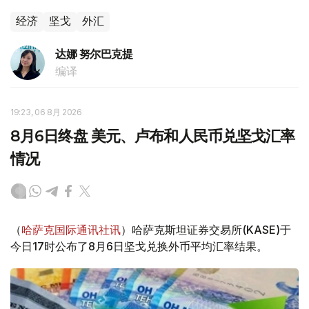
经济
坚戈
外汇
达娜 努尔巴克提
编译
19:23, 06 8月 2026
8月6日终盘 美元、卢布和人民币兑坚戈汇率
情况
（
哈萨克国际通讯社讯
）哈萨克斯坦证券交易所(KASE)于
今日17时公布了8月6日坚戈兑换外币平均汇率结果。