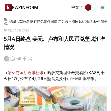
中文
KAZINFORM
热
选举-2026
总统府
任免
事件
国情咨文
跨里海国际运输路线/中间走
点:
19:58, 04 5月 2026
5月4日终盘 美元、卢布和人民币兑坚戈汇率
情况
（
哈萨克国际通讯社讯
）哈萨克斯坦证券交易所(KASE)于
今日17时公布了4月29日坚戈兑换外币平均汇率结果。