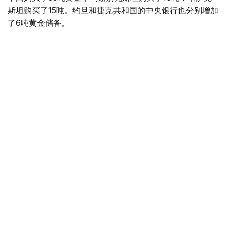
斯坦购买了15吨。约旦和捷克共和国的中央银行也分别增加
了6吨黄金储备。
全球各国央行在第二季度共购买了约289吨黄金，比2025年
同期增长了62%。去年同期，黄金购买量约为178吨。
世界黄金协会称，黄金需求的增长受到地缘政治不确定性、
本季度贵金属价格下跌，以及各国寻求国际储备多元化等因
素的影响。
根据该协会进行的一项调查，89%的央行行长预计未来一
年全球黄金储备量将会增加。45%的受访者表示，他们的
国家计划增加黄金储备。
黄金储备
哈萨克斯坦
经济
央行
金融
木合塔尔 哈力木拉
编译