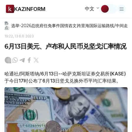
中文
KAZINFORM
热
选举-2026
总统府
任免
事件
国情咨文
跨里海国际运输路线/中间走
点:
19:22, 13 6月 2023
6月13日美元、卢布和人民币兑坚戈汇率情况
哈通社/阿斯塔纳/6月13日--哈萨克斯坦证券交易所(KASE)
于今日17时公布了6月13日坚戈兑换外币平均汇率结果。